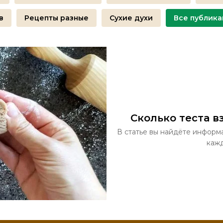
в
Рецепты разные
Сухие духи
Все публик
Сколько теста в
В статье вы найдёте информа
кажд