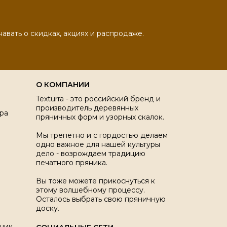
навать о скидках, акциях и распродаже.
О КОМПАНИИ
Texturra - это российский бренд и
производитель деревянных
ра
пряничных форм и узорных скалок.
Мы трепетно и с гордостью делаем
одно важное для нашей культуры
дело - возрождаем традицию
печатного пряника.
Вы тоже можете прикоснуться к
этому волшебному процессу.
Осталось выбрать свою пряничную
доску.
ник