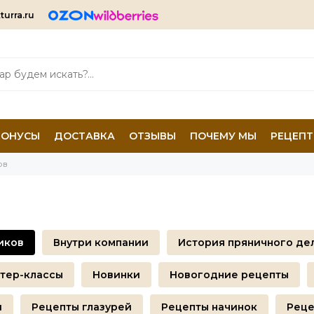
turra.ru
БОНУСЫ
ДОСТАВКА
ОТЗЫВЫ
ПОЧЕМУ МЫ
РЕЦЕП
ов
иков
Внутри компании
История пряничного де
тер-классы
Новинки
Новогодние рецепты
и
Рецепты глазурей
Рецепты начинок
Реце