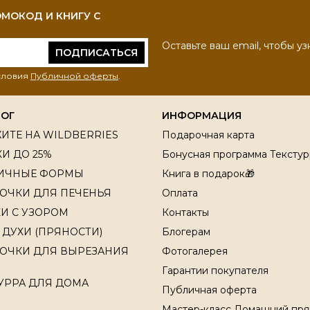
МОКОД И КНИГУ С
Оставьте ваш email, чтобы уз
ПОДПИСАТЬСЯ
условия
Публичной оферты
.
ЛОГ
ИНФОРМАЦИЯ
ИТЕ НА WILDBERRIES
Подарочная карта
И ДО 25%
Бонусная программа Текстур
ИЧНЫЕ ФОРМЫ
Книга в подарок🎁
ОЧКИ ДЛЯ ПЕЧЕНЬЯ
Оплата
И С УЗОРОМ
Контакты
 ДУХИ (ПРЯНОСТИ)
Блогерам
ОЧКИ ДЛЯ ВЫРЕЗАНИЯ
Фотогалерея
Гарантии покупателя
УРРА ДЛЯ ДОМА
Публичная оферта
Мастер-класс Домашний пря