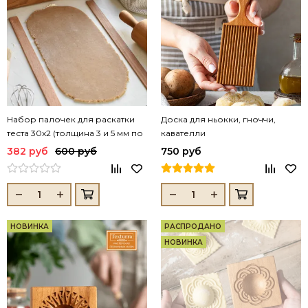
Набор палочек для раскатки
Доска для ньокки, гноччи,
теста 30x2 (толщина 3 и 5 мм по
кавателли
2 шт)
382 руб
600 руб
750 руб
НОВИНКА
РАСПРОДАНО
НОВИНКА