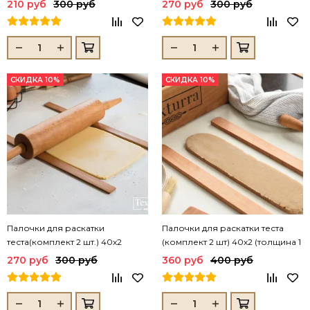
210 руб
300 руб
270 руб
300 руб
СКИДКА 10%
СКИДКА 10%
Палочки для раскатки
Палочки для раскатки теста
теста(комплект 2 шт.) 40х2
(комплект 2 шт) 40х2 (толщина 1
(толщина 0,5 см)
см)
270 руб
300 руб
360 руб
400 руб