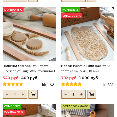
СКИДКА 15%
КОМПЛЕКТ
СКИДКА 21%
Палочки для раскатки теста
Набор палочек для раскатки
(комплект 2 шт) 30х2 (толщина 1
теста (3 мм, 5 мм, 10 мм)
см)
340 руб
400 руб
792 руб
1 000 руб
КОМПЛЕКТ
ОСТАЛОСЬ МАЛО
СКИДКА 36%