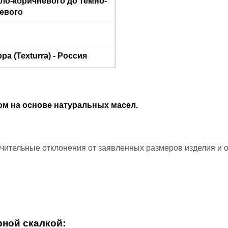
тло-коричневого до темно-
евого
ра (Texturra) - Россия
м на основе натуральных масел.
ачительные отклонения от заявленных размеров изделия и
рной скалкой: