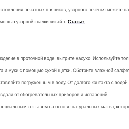
товления печатных пряников, узорного печенья можете н
омощью узорной скалки читайте
Статье
.
делие в проточной воде, вытрите насухо. Используйте тол
ста и муки с помощью сухой щетки. Оботрите влажной салфе
тавляйте погруженным в воду. От долгого контакта с водой
 вдали от обогревательных приборов и испарений.
пециальным составом на основе натуральных масел
, кото