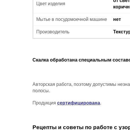
от све
Цвет изделия
коричн
Мытье в посудомоечной машине
нет
Производитель
Текстур
Скалка обработана специальным составо
Авторская работа, поэтому допустимы незн
полосы
.
Продукция
сертифицирована
.
Рецепты и советы по работе с узо