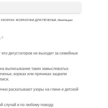
С УЗОРОМ
,
ФОРМОЧКИ ДЛЯ ПЕЧЕНЬЯ
,
Имитации
0
Ы
г его дегустаторов не выходит за семейные
ит на выписывание таких замысловатых
печенье, коржах или пряниках зацвели
писи.
ично раскатывают узоры на глине и детской
й случай и по любому поводу.