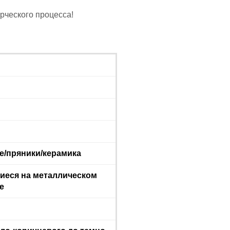
рческого процесса!
е/пряники/керамика
иеся на металлическом
е