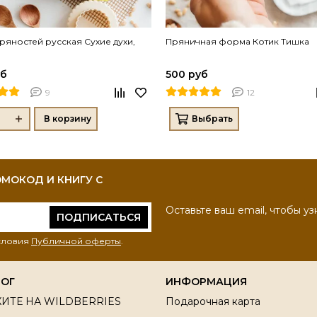
ряностей русская Сухие духи,
Пряничная форма Котик Тишка
уб
500 руб
9
12
В корзину
Выбрать
МОКОД И КНИГУ С
Оставьте ваш email, чтобы уз
ПОДПИСАТЬСЯ
условия
Публичной оферты
.
ЛОГ
ИНФОРМАЦИЯ
ИТЕ НА WILDBERRIES
Подарочная карта