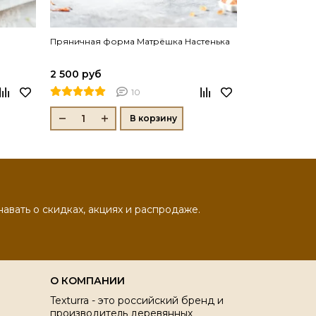
Пряничная форма Матрёшка Настенька
Пряничная фо
2 500 руб
5 500 руб
10
В корзину
навать о скидках, акциях и распродаже.
О КОМПАНИИ
Texturra - это российский бренд и
производитель деревянных