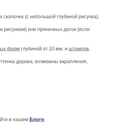
 скалочек (с небольшой глубиной рисунка).
м рисунком) или пряничных досок (если
ных форм
глубиной от 10 мм. и
штампов
.
оттенка дерева,
возможны вкрапления,
айти в нашем
Блоге
.