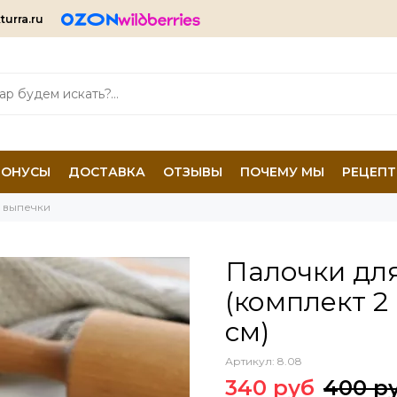
turra.ru
БОНУСЫ
ДОСТАВКА
ОТЗЫВЫ
ПОЧЕМУ МЫ
РЕЦЕП
 выпечки
Палочки для
(комплект 2
см)
Артикул:
8.08
340 руб
400 р