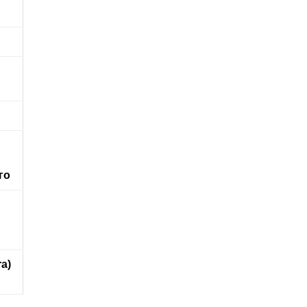
го
ra)