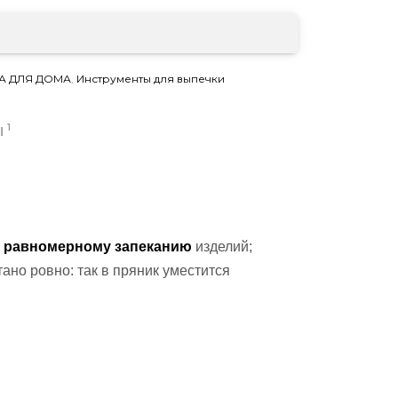
А ДЛЯ ДОМА
,
Инструменты для выпечки
1
Ы
,
равномерному запеканию
изделий;
тано ровно: так в пряник уместится