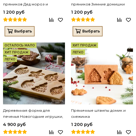
пряников Дед мороз и
пряников Зимние домишки
снеговик
1 200 руб
1 200 руб
Выбрать
Выбрать
ОСТАЛОСЬ МАЛО
ХИТ ПРОДАЖ
ХИТ ПРОДАЖ
ЛЕГКО
ЛЕГКО
Деревянная форма для
Пряничные штампы домик и
печенья Новогодние игрушки,
снежинка
8 шт
4 900 руб
1 200 руб