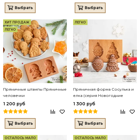
Выбрать
Выбрать
ХИТ ПРОДАЖ
ЛЕГКО
ЛЕГКО
Пряничные штампы Пряничные
Пряничная форма Сосулька и
человечки
елка (серия Новогодние
игрушки)
1 200 руб
1 300 руб
Выбрать
Выбрать
ОСТАЛОСЬ МАЛО
ОСТАЛОСЬ МАЛО