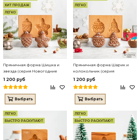
ХИТ ПРОДАЖ
ЛЕГКО
ЛЕГКО
Пряничная форма Шишка и
Пряничная форма Шарик и
звезда (серия Новогодние
колокольчик (серия
игрушки)
Новогодние игрушки)
1 200 руб
1 200 руб
Выбрать
Выбрать
ЛЕГКО
ЛЕГКО
БЫСТРО РАСКУПАЮТ
БЫСТРО РАСКУПАЮТ