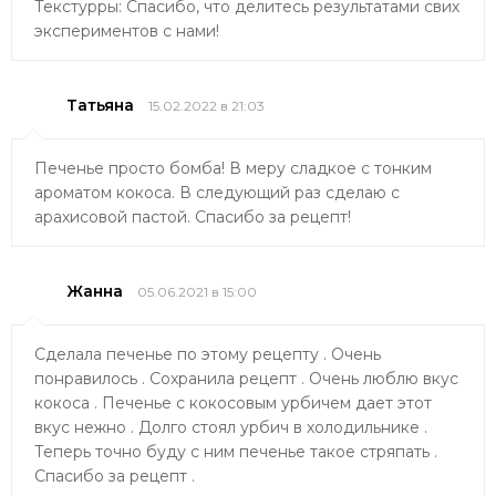
Текстурры: Спасибо, что делитесь результатами свих
экспериментов с нами!
Татьяна
15.02.2022 в 21:03
Печенье просто бомба! В меру сладкое с тонким
ароматом кокоса. В следующий раз сделаю с
арахисовой пастой. Спасибо за рецепт!
Жанна
05.06.2021 в 15:00
Сделала печенье по этому рецепту . Очень
понравилось . Сохранила рецепт . Очень люблю вкус
кокоса . Печенье с кокосовым урбичем дает этот
вкус нежно . Долго стоял урбич в холодильнике .
Теперь точно буду с ним печенье такое стряпать .
Спасибо за рецепт .