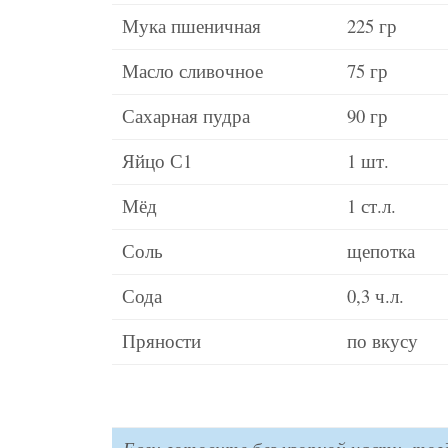
Мука пшеничная
225 гр
Масло сливочное
75 гр
Сахарная пудра
90 гр
Яйцо С1
1 шт.
Мёд
1 ст.л.
Соль
щепотка
Сода
0,3 ч.л.
Пряности
по вкусу