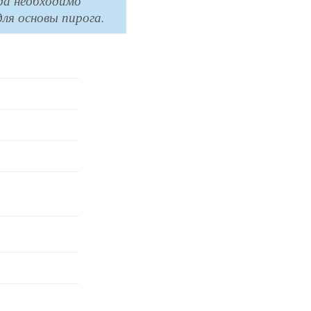
да необходимо
для основы пирога.