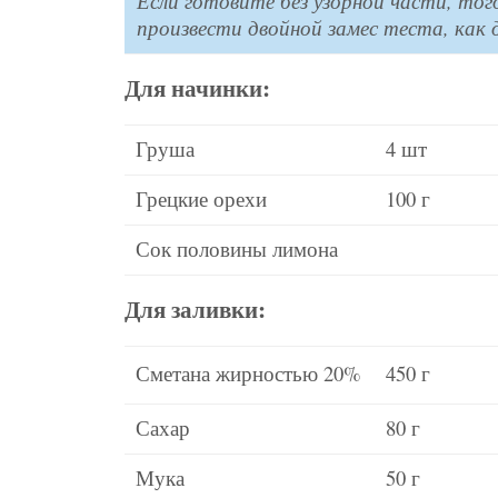
Если готовите без узорной части, тог
произвести двойной замес теста, как 
Для начинки:
Груша
4 шт
Грецкие орехи
100 г
Сок половины лимона
Для заливки:
Сметана жирностью 20%
450 г
Сахар
80 г
Мука
50 г