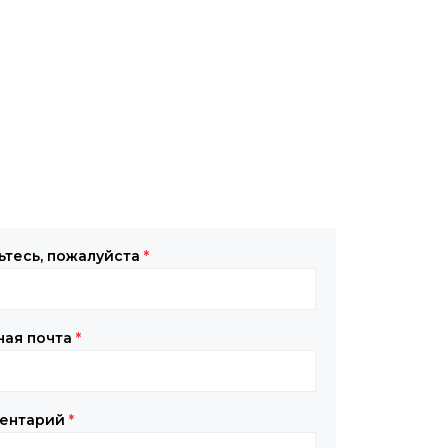
ьтесь, пожалуйста
*
ная почта
*
ентарий
*