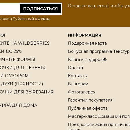
Оставьте ваш email, чтобы уз
ПОДПИСАТЬСЯ
условия
Публичной оферты
.
ЛОГ
ИНФОРМАЦИЯ
ИТЕ НА WILDBERRIES
Подарочная карта
И ДО 25%
Бонусная программа Текстур
ИЧНЫЕ ФОРМЫ
Книга в подарок🎁
ОЧКИ ДЛЯ ПЕЧЕНЬЯ
Оплата
И С УЗОРОМ
Контакты
 ДУХИ (ПРЯНОСТИ)
Блогерам
ОЧКИ ДЛЯ ВЫРЕЗАНИЯ
Фотогалерея
Гарантии покупателя
УРРА ДЛЯ ДОМА
Публичная оферта
Мастер-класс Домашний пря
Предложить эскиз прянично
доски