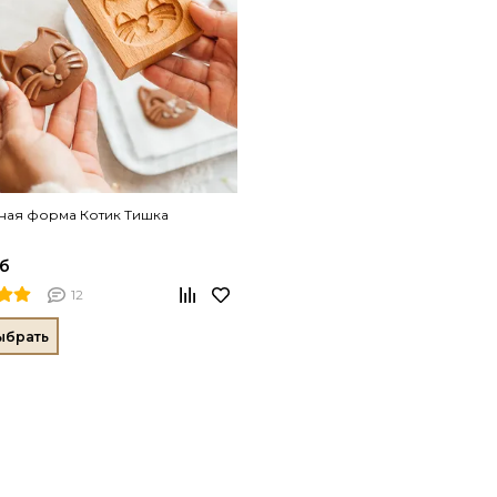
ная форма Котик Тишка
уб
12
ыбрать