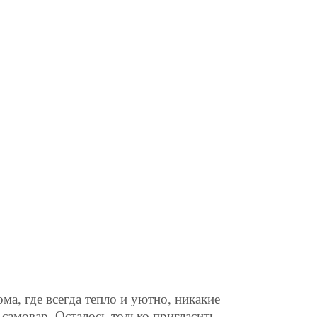
ма, где всегда тепло и уютно, никакие
й самовар. Осталось только пригласить