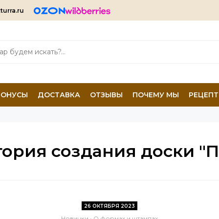
turra.ru
БОНУСЫ
ДОСТАВКА
ОТЗЫВЫ
ПОЧЕМУ МЫ
РЕЦЕП
тория создания доски "П
26 ОКТЯБРЯ 2023
Новинки
•
О формах и штампах