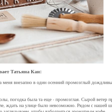
вает Татьяна Кан:
а меня внезапно в один осенний промозглый дождливый
колы, погодка была та еще - промозглая. Сырой ветер 
е, ждать на улице было невозможно. Рядом с нашей шк
о заглядываем, чтобы взбодриться ароматным кофе.