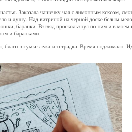
ненастья. Заказала чашечку чая с лимонным кексом, см
тело и душу. Над витриной на черной доске белым мел
юшки, баранки. Взгляд проскользнул по ним и в моём 
ром и баранками.
, благо в сумке лежала тетрадка. Время поджимало. 