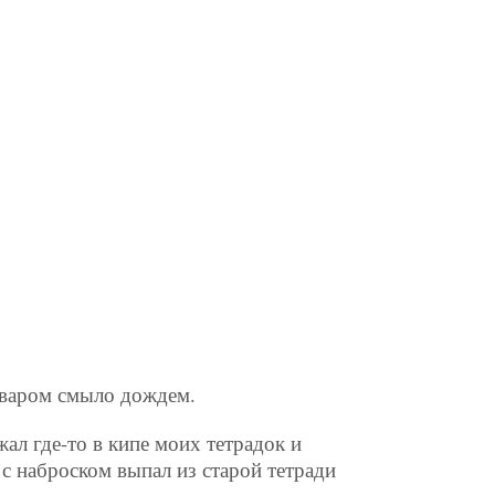
моваром смыло дождем.
л где-то в кипе моих тетрадок и
с наброском выпал из старой тетради