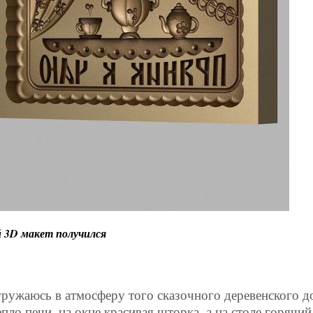
й 3D макет получился
гружаюсь в атмосферу того сказочного деревенского до
епло печи, на окне красивая шторка, а на столе горячи