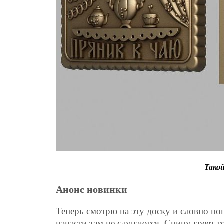
Тако
Анонс новинки
Теперь смотрю на эту доску и словно по
напасти там не случаются. Спину греет т